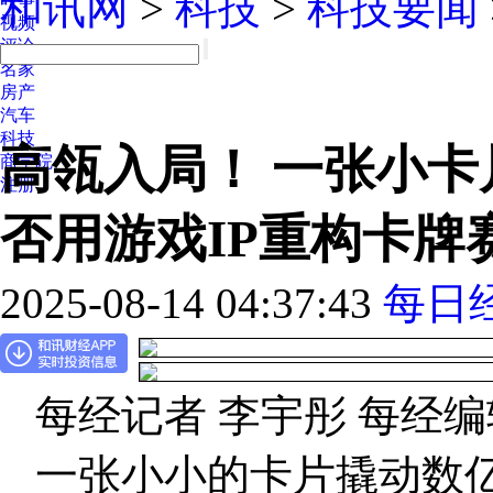
和讯网
>
科技
>
科技要闻
视频
评论
名家
房产
汽车
科技
高瓴入局！ 一张小卡
商学院
注册
否用游戏IP重构卡牌
2025-08-14 04:37:43
每日
每经记者 李宇彤 每经编
一张小小的卡片撬动数