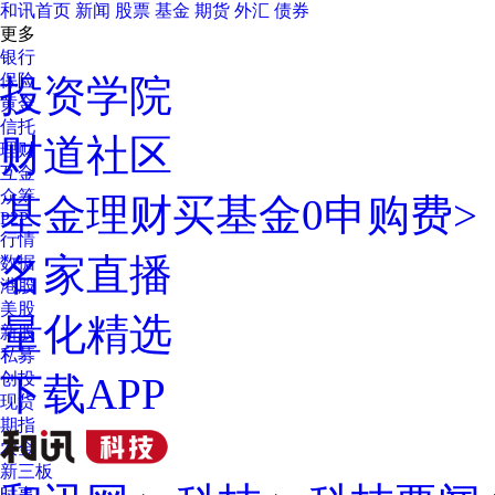
和讯首页
新闻
股票
基金
期货
外汇
债券
更多
银行
保险
投资学院
黄金
信托
财道社区
理财
互金
众筹
基金理财
买基金0申购费>
P2P
行情
名家直播
数据
港股
美股
量化精选
新股
私募
创投
下载APP
现货
期指
农金
新三板
时事