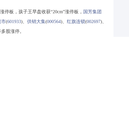
停板，孩子王早盘收获“20cm”涨停板，
国芳集团
超市
(
601933
)、
供销大集
(
000564
)、
红旗连锁
(
002697
)、
等多股涨停。
产品、粮食概念今日继续走强。种业指数早盘涨幅近
”涨停板后，今日早盘再次收获“30cm”涨停，成为本轮
幅20%，涨幅靠前的还有康农种业、
万向德农
科技
、
荃银高科
(
300087
)等。
下，农业种植产业链是稀缺的、直接受益的板块。第
的极端重要性。种源自主可控，已成为保障粮食安全