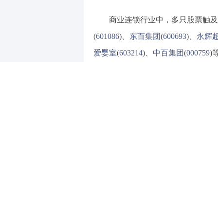
商业连锁行业中，多只股票触及涨
(
601086
)、
东百集团
(
600693
)、
永辉
爱婴室
(
603214
)、
中百集团
(
000759
)
与关税反制相关的题材种业、水
13%，秋乐种业继昨日收获“30cm
大盘调整以来最大黑马。神农种业涨
(
600371
)、
敦煌种业
(
600354
)、绿亨
中信证券表示，反制关税措施之
一，本轮关税风暴再次凸显粮食安全