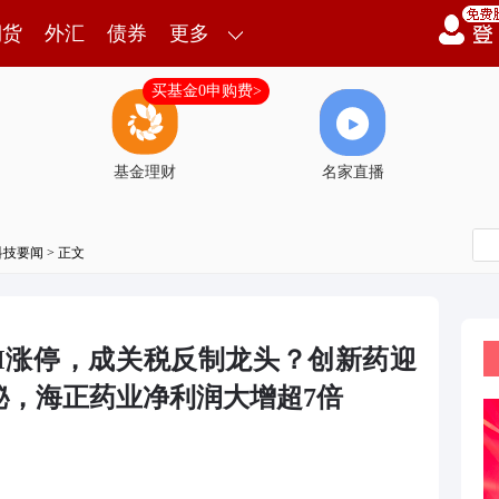
期货
外汇
债券
更多
买基金0申购费>
基金理财
名家直播
科技要闻
> 正文
CM涨停，成关税反制龙头？创新药迎
秘，海正药业净利润大增超7倍