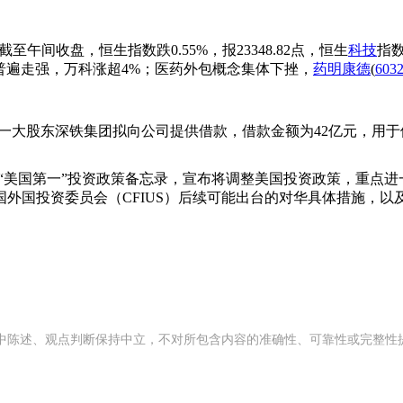
至午间收盘，恒生指数跌0.55%，报23348.82点，恒生
科技
指数
普遍走强，万科涨超4%；医药外包概念集体下挫，
药明康德
(
603
一大股东深铁集团拟向公司提供借款，借款金额为42亿元，用
“美国第一”投资政策备忘录，宣布将调整美国投资政策，重点
外国投资委员会（CFIUS）后续可能出台的对华具体措施，
中陈述、观点判断保持中立，不对所包含内容的准确性、可靠性或完整性