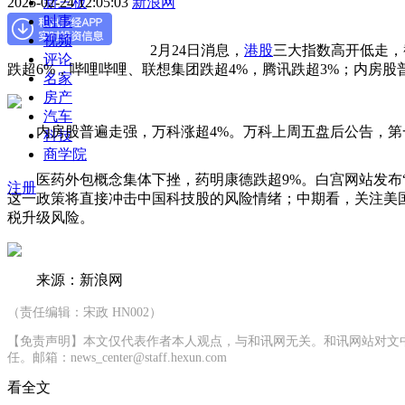
2025-02-24 12:05:03
新浪网
新三板
时事
视频
2月24日消息，
港股
三大指数高开低走，截
评论
跌超6%，哔哩哔哩、联想集团跌超4%，腾讯跌超3%；内房股
名家
房产
汽车
内房股普遍走强，万科涨超4%。万科上周五盘后公告，第
科技
商学院
医药外包概念集体下挫，药明康德跌超9%。白宫网站发布
注册
这一政策将直接冲击中国科技股的风险情绪；中期看，关注美国
税升级风险。
来源：新浪网
（责任编辑：宋政 HN002）
【免责声明】本文仅代表作者本人观点，与和讯网无关。和讯网站对文
任。邮箱：news_center@staff.hexun.com
看全文