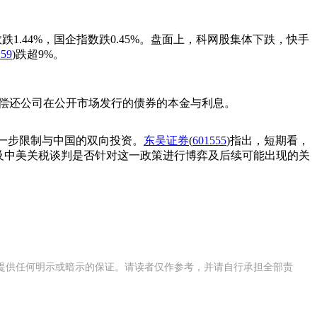
跌1.44%，国企指数跌0.45%。盘面上，科网股集体下跌，快手
259
)跌超9%。
于偿还公司在公开市场发行的债券的本金与利息。
进一步限制与中国的双向投资。
东吴证券
(
601555
)指出，短期看，
以及中美关税谈判是否针对这一政策进行博弈及后续可能出现的关
提供任何明示或暗示的保证。请读者仅作参考，并请自行承担全部责