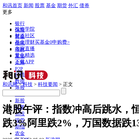
和讯首页
新闻
股票
基金
期货
外汇
债券
更多
银行
投资学院
保险
财道社区
黄金
基金理财
买基金0申购费>
信托
名家直播
理财
量化精选
互金
下载APP
众筹
P2P
行情
数据
和讯网
>
科技
>
科技要闻
> 正文
港股
美股
新股
港股午评：指数冲高后跳水，恒
私募
创投
跌3%阿里跌2%，万国数据跌1
现货
期指
农金