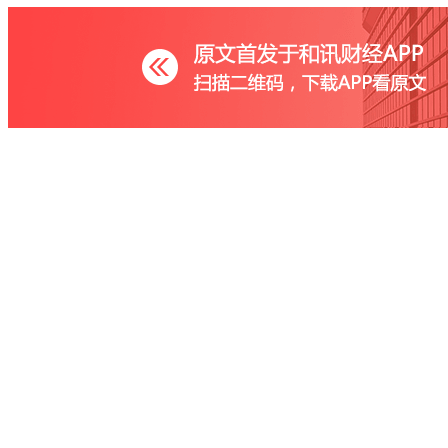
写评论
已有
条评论
跟帖用户自律公约
提 交
还可输入
500
字
最新评论
查看剩下
100
条评论
相关推荐
港股午评：创阶段新高后跳水回落，恒指跌0.55%，CXO
港股午评：恒指涨2.93%恒生科指涨4.69%！阿里巴巴
港股持续拉升，恒生科技指数涨超4%，恒指涨2.77%，阿