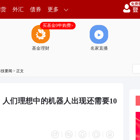
期货
外汇
债券
更多
买基金0申购费>
基金理财
名家直播
科技要闻
> 正文
山：人们理想中的机器人出现还需要10