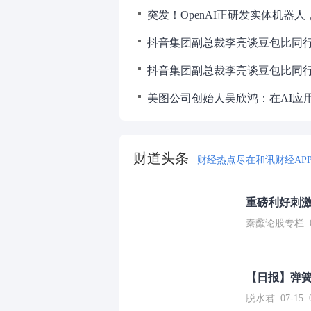
抖音集团副总裁李亮谈豆包比同
财道头条
财经热点尽在和讯财经AP
重磅利好刺激
秦蠡论股专栏 07-
【日报】弹
脱水君 07-15 0