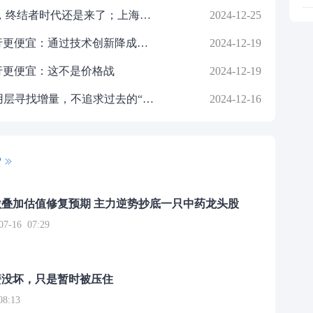
突发！OpenAI正研发实体机器人，终结者时代还是来了；上海支持脑机接口等前沿技术的探索；财政部：明年将实施更加积极的财政政策（投资早参）
2024-12-25
抖音集团副总裁李亮谈豆包比同行更便宜：通过技术创新降成本，3厘/千tokens定价也有可观毛利！这不是价格战
2024-12-19
行更便宜：这不是价格战
2024-12-19
美图公司创始人吴欣鸿：在AI应用层寻找增量，不追求过去的“爆款”
2024-12-16
P
叠加估值修复预期 主力逆势抄底一只中药龙头股
16 07:29
簧没坏，只是暂时被压住
8:13