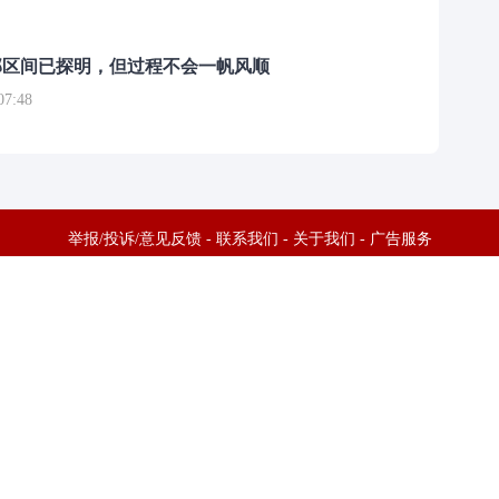
部区间已探明，但过程不会一帆风顺
7:48
国瓷材料：目前公司已建成硫化物固态电解质自动化生产线 量产能力初步构建
举报/投诉/意见反馈
-
联系我们
-
关于我们
-
广告服务
话：010-65880240 客服电话：010-85650688 传真：010-85650844 邮箱：yhts#
讯网 北京和讯在线信息咨询服务有限公司所载文章、数据仅供参考，投资有风险，选
信业务经营许可证[B2-20090331]
广告经营许可证[京海工商广字第0407号]
乙级测绘资
[2014]0945-245号
]
药品医疗器械网络信息服务备案-（京）网药械信息备字（2023）第
京公网安备 11010502041727号
pyright©和讯网 北京和讯在线信息咨询服务有限公司 All Rights Reserved 版权所有 复