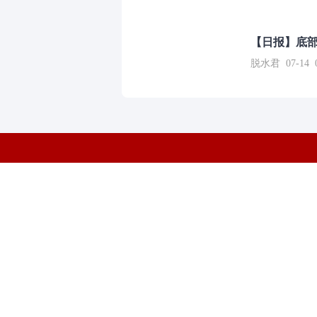
【日报】底
脱水君 07-14 0
10:43
和讯网违法和不良信息/涉未成年人有害信息举报电
本站郑重声明：和
[
京ICP证100713号
]
互联网新闻信息服务许可
增值电
许可证（京）字第707号
[
京网文
Co