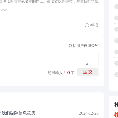
提供任何明示或暗示的保证。请读者仅作参考，并请自行承担
4
.com
5
举报
6
7
跟帖用户自律公约
8
9
500
提 交
还可输入
字
1
帮助我们破除信息茧房
2024-12-26