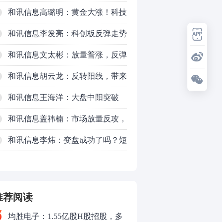
和讯信息高璐明：黄金大涨！科技
下跌！注意今天这么走！
和讯信息李发亮：科创板反弹走势
表现亮眼
和讯信息文太彬：放量普涨，反弹
空间及应对策略？
和讯信息胡云龙：反转阳线，带来
的改变
和讯信息王海洋：大盘中阳突破
3770，科技持续反弹，秋季行情启
和讯信息盖祎楠：市场放量反攻，
动？
科创赛道迎来强势爆发
和讯信息李炜：变盘成功了吗？短
0
线如何应对
推荐阅读
均胜电子：1.55亿股H股招股，多