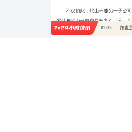
不仅如此，岷山环能另一子公司
累计与岷山环能交易超九百万元。另
07:33
内却因环保、安全生产问题被罚款，
现“零人”异象，其中供应商撑起超
一、子公司原持股49%的股东
抽丝剥茧方能找到事物真相。值
该少数股东的实控人仍在岷山环能子
1.1 2023年9月，子公司岷
据岷山环能签署于2023年12