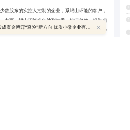
4
少数股东的实控人控制的企业，系岷山环能的客户，
5
一方面，岷山环能多年被列为重点排污单位，报告期
微盘股成资金博弈“避险”新方向 优质小微企业有望迎来价值重估
还曾现超标排放问题。并且，岷山环能供应商及客户
6
八千万元的采购额，客户与岷山环能累计交易超4亿元。
7
8
退股后其实控人仍担任高管，二者或存业务竞争
9
得关注的是，岷山环能子公司的前少数股东退股后，
1
公司任职总经理。
田新材持股49%股东将其持有的股份全部转让给岷山环能
月1日的《岷山环能高科股份公司招股说明书（申报