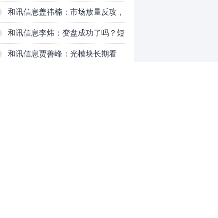
3770，科技持续反弹，秋季行情启
和讯信息盖祎楠：市场放量反攻，
动？
科创赛道迎来强势爆发
和讯信息李炜：变盘成功了吗？短
线如何应对
和讯信息贾善峰：光模块长期看
好，但今天真别急！
和讯信息陈炜：行情否极泰来，接
下来要一飞冲天吗？
“易中天”受美禁令传闻影响，对国
际市场依赖究竟有多大
半导体设备板块谁在“业绩+订
单”双兑现？
李嘉诚押注，卖煤改行的印尼“瑞
0
幸”IPO了
推荐阅读
均胜电子：1.55亿股H股招股，多