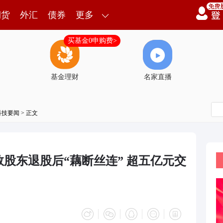
期货
外汇
债券
更多
买基金0申购费>
基金理财
名家直播
科技要闻
> 正文
股东退股后“藕断丝连” 超五亿元交