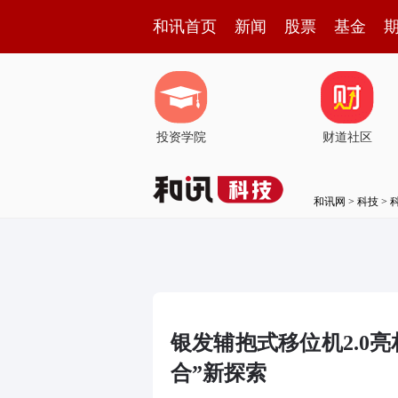
和讯首页
新闻
股票
基金
投资学院
财道社区
和讯网
>
科技
>
银发辅抱式移位机2.0
合”新探索