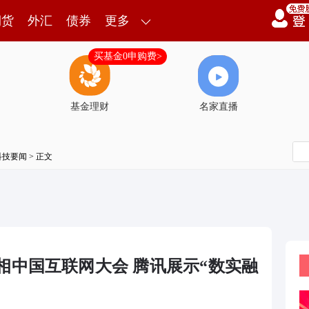
期货
外汇
债券
更多
买基金0申购费>
基金理财
名家直播
科技要闻
> 正文
亮相中国互联网大会 腾讯展示“数实融