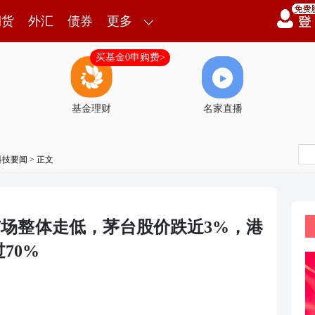
期货
外汇
债券
更多
买基金0申购费>
基金理财
名家直播
科技要闻
> 正文
市场整体走低，茅台股价跌近3%，港
70%