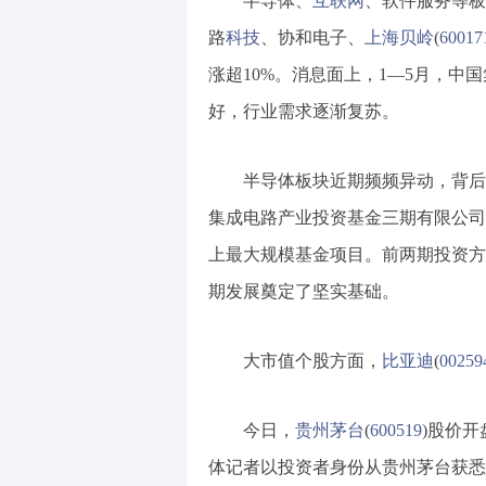
半导体、
互联网
、软件服务等板
路
科技
、协和电子、
上海贝岭
(
60017
涨超10%。消息面上，1—5月，中国
好，行业需求逐渐复苏。
半导体板块近期频频异动，背后
集成电路产业投资基金三期有限公司
上最大规模基金项目。前两期投资方
期发展奠定了坚实基础。
大市值个股方面，
比亚迪
(
00259
今日，
贵州茅台
(
600519
)股价
体记者以投资者身份从贵州茅台获悉