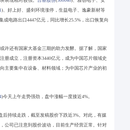
块表现相对较强。
台基股份
(
300046
)、雅创电子、安
1
)、好上好、盛剑环境涨停，生益电子、逸豪新材等
集成电路出口4447亿元，同比增长25.5%，出口恢复向
或许还有国家大基金三期的助力发酵。据了解，国家
注册成立，注册资本3440亿元，成为中国芯片领域史
向主要集中在设备、材料领域；为中国芯片产业的初
4
)今天上午走势强劲，盘中涨幅一度接近4%。
开盘后持续走跌，截至发稿股价下跌近3%。对此，有媒
，公司已注意到股价波动，目前生产经营正常。针对