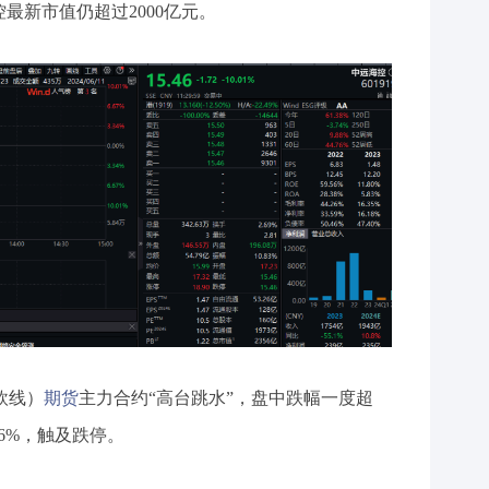
最新市值仍超过2000亿元。
欧线）
期货
主力合约“高台跳水”，盘中跌幅一度超
16%，触及跌停。