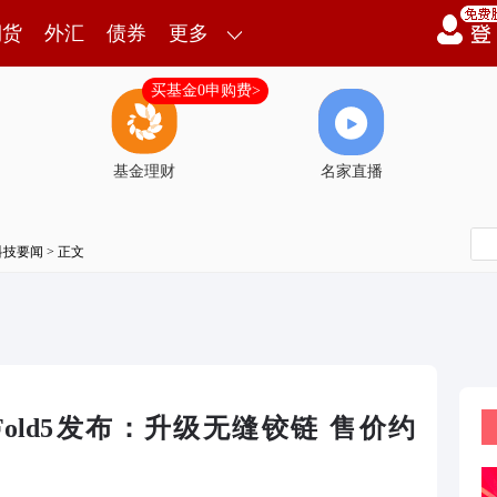
期货
外汇
债券
更多
买基金0申购费>
基金理财
名家直播
科技要闻
> 正文
5/Z Fold5发布：升级无缝铰链 售价约