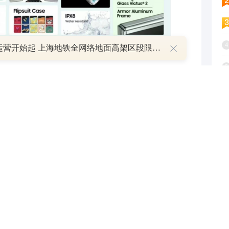
4
明日运营开始起 上海地铁全网络地面高架区段限速运行
5
6
7
8
9
1