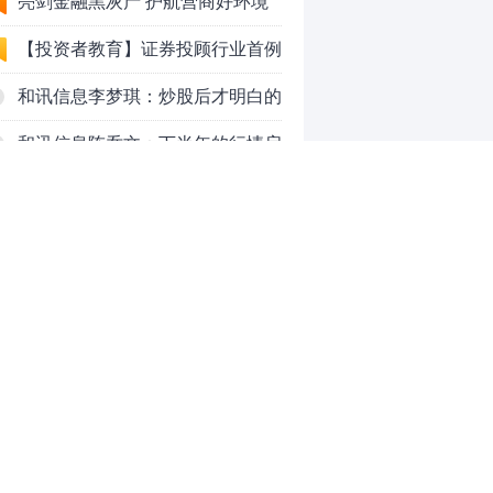
法代理维权敲诈勒索案件
亮剑金融黑灰产 护航营商好环境
——上海普陀严打“代理维权”敲诈
【投资者教育】证券投顾行业首例
犯罪、筑牢金融法治屏障
以敲诈勒索罪定罪的非法代理维权
和讯信息李梦琪：炒股后才明白的
案二审宣判，主犯获刑五年
九个人生道理
和讯信息陈乔文：下半年的行情启
动了
和讯信息张平：A股4连阳后，踏
空怎么办？结构性回补！
和讯信息高璐明：深夜利好！不加
息了？周一还能涨吗？
和讯信息房勇：数据利好，下周一
应对方案
和讯信息代国飞：看懂这3种十字
星k线形态
和讯信息吕妮蔓：下周开盘这三个
0
方向，还有仓位的朋友一定要拿稳
了