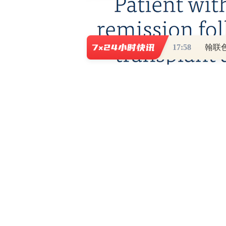
17:58
据悉，
“希望之城病人”在1988年
时艾滋病病毒在其体内已经超过31年，
岁。