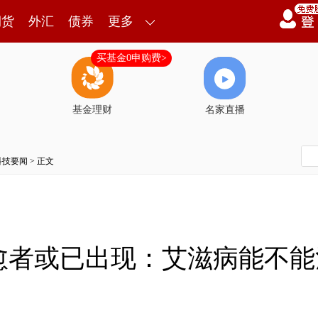
期货
外汇
债券
更多
买基金0申购费>
基金理财
名家直播
科技要闻
> 正文
愈者或已出现：艾滋病能不能