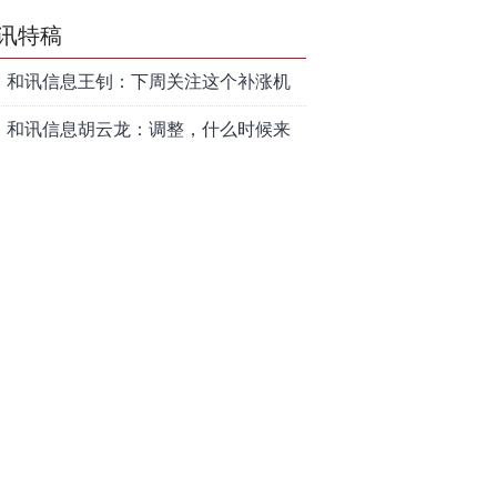
讯特稿
和讯信息王钊：下周关注这个补涨机
会
和讯信息胡云龙：调整，什么时候来
中际旭创大跳水！光模块信仰崩塌
了？
中一签缴款7.54万！宇树科技下周一打
新，A股机器人"朋友圈"全曝光
英伟达算力“卖水人”：磷化铟年内暴涨
45%，云南锗业（002428）如何搭上AI
和讯信息刘伟奇：A股三大指数皆涨超
光模块快车？
1%，突破多空通道
因业务管理不到位、租赁资产分类不
准确、数据质量管理不到位，时任中
因未按照规定使用经批准或备案的保
车金融租赁有限公司业务二部总经理
险费率，给予投保人、被保险人保险
和讯信息陈炜：大盘强势三连阳，要