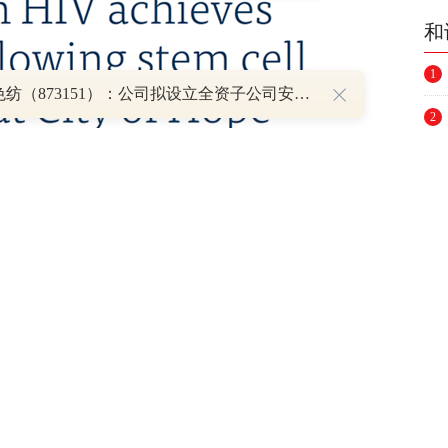
和
1
翰联色纺（873151）：公司拟设立全资子公司安徽联纺科技有限公司
2
3
4
5
6
感染HIV病毒，2019年接受干细胞移植治疗，当
7
是四位患者中最长的，接受治疗时也已经63
8
9