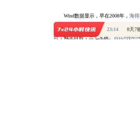
Wind数据显示，早在2008年，
海得
划。近些年，A股已有多家上市公司出
23:14
计，截至目前，三七互娱、
吉比特
(
603
(
002236
)、
金杯电工
(
002533
)、
南方轴承
房借款方案。
金手铐留人？完美世界拟为员工买房
12月21日晚间，完美世界发布公
值，在不影响公司主营业务发展的前提下
的自有资金向员工提供购房借款，在此
借款，借款期限为5 年。