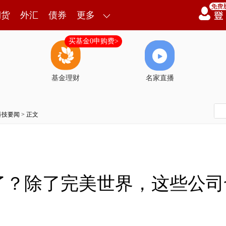
期货
外汇
债券
更多
买基金0申购费>
基金理财
名家直播
科技要闻
> 正文
了？除了完美世界，这些公司