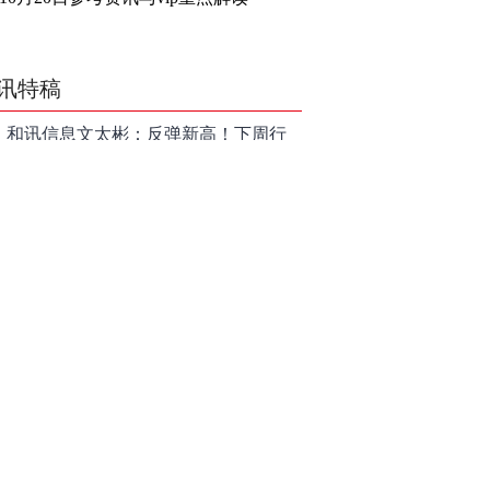
讯特稿
和讯信息文太彬：反弹新高！下周行
情怎么走？
和讯信息王帅：科创50、创业板连续
反弹之后，重要防守线已出现
和讯信息贾善峰：3900点警钟敲响，
主力正在暗中布局！
和讯信息李国培：大盘和大科技是反
转？还是反弹？
和讯信息余兴栋：重回3900，下周稳
了吗？
和讯信息齐俊强：缩量涨还会涨！
和讯信息王钊：下周关注这个补涨机
会
和讯信息胡云龙：调整，什么时候来