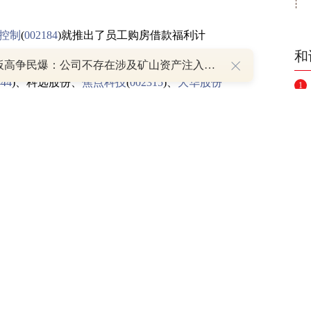
控制
(
002184
)就推出了员工购房借款福利计
和
台员工购房贷款福利计划。据记者不完全统
8天7板高争民爆：公司不存在涉及矿山资产注入和重大资产重组的具体计划
444
)、科远股份、
焦点科技
(
002315
)、
大华股份
1
(
002553
)等超20家上市公司推出过员工福利购
2
3
提供1.5亿无息借款，有哪些门槛
4
5
告称，为体现公司的人文关怀，打造公司品牌价
6
，公司及子公司拟使用不超过人民币1.5亿元
限额内资金额度可滚动使用，资金利息为无息
7
8