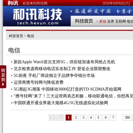
欢迎来到和讯网
2026年8月8日(六)
>
原创
业界
互联网
电
科技首页
>
电信
电信
新款Apple Watch首次支持5G，供应链加速布局抢占先机
北京检查虚商移动电话实名制工作 督促企业限期整改
5G前夜 手机厂商设独立子品牌争夺细分市场
运营商携号转网与降低资费
5G潮起3G潮落 中国移动3000亿打造的TD-SCDMA开始退网
“携号转网”来了！三大运营商表态积极，移动联通电信，你想再
中国联通开通业界最大规模4G/5G无线虚拟化试验网
上一页
下
1
2
3
4
5
6
7
380
…