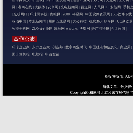
新华网科技
|
中国软件网
|
中国质检网
|
通信产业网
|
比特网
|
支点网
|
上方网
|
网
|
睿商在线
|
钛媒体
|
安卓网
|
光电新闻网
|
百道网
|
人民网IT
|
安智网
|
手机
|
光明网IT
|
环球网科技
|
虎嗅网
|
e800
|
科易网
|
中国软件资讯网
|
pc6软件下载
驱动中国
|
华北新闻网
|
蝌蚪五线谱网
|
大公科技
|
机房360
|
畅享网
|
UC浏览器
智能手机网
|
ZDNet至顶网
|
蜂鸟网
|
e-works
|
博瑞网
|
央广网科技
|
会计家园
|
环球企业家
|
东方企业家
|
创业邦
|
数字商业时代
|
中国经济和信息化
|
商业周
国计算机报
|
电脑报
|
申请友链
举报/投诉/意见反
所载文章、数据仅
Copyright© 和讯网 北京和讯在线信息咨询